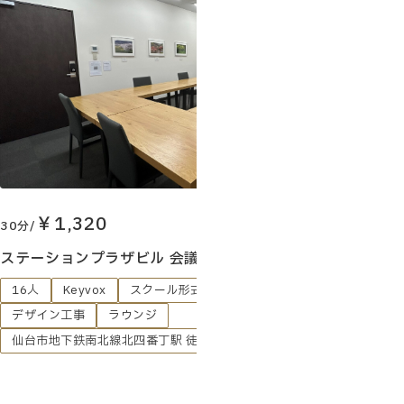
お客様の声
￥1,320
30分/
ステーションプラザビル 会議室B（定員16名）
16人
Keyvox
スクール形式
スマートロック
デザイン工事
ラウンジ
仙台市地下鉄南北線北四番丁駅 徒歩1分
喫煙所
対面
東北