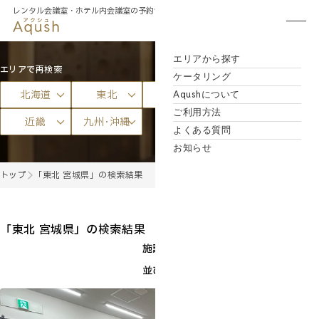
レンタル会議室・
ホテル内会議室の予約サイト
エリアから探す
エリアで再検索
ケータリング
北海道
東北
関東
中部
Aqushについて
ご利用方法
近畿
九州･沖縄
よくある質問
お知らせ
トップ
「東北 宮城県」の検索結果
「東北 宮城県」の検索結果
（2件）
施設種別
全て
並び替え
価格の安い順