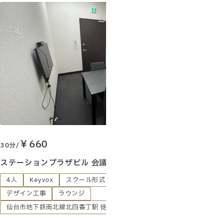
お客様の声
￥660
30分/
ステーションプラザビル 会議室A（定員4名）
4人
Keyvox
スクール形式
スマートロック
デザイン工事
ラウンジ
仙台市地下鉄南北線北四番丁駅 徒歩1分
喫煙所
対面
東北