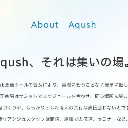
About Aqush
Aqush、それは集いの場
のWeb会議ツールの普及により、
実際に会うことなく
簡単に話
国首脳はサミットでスケジュールを
合わせ、同じ場所に集
意づくりや、
しっかりとした考えの共有は
直接会わないとで
我々アクシュスタッフは商談、
組織での伝達、セミナーなど