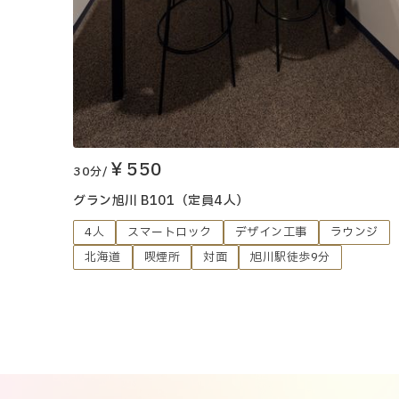
￥550
30分/
グラン旭川 B101（定員4人）
4人
スマートロック
デザイン工事
ラウンジ
北海道
喫煙所
対面
旭川駅徒歩9分