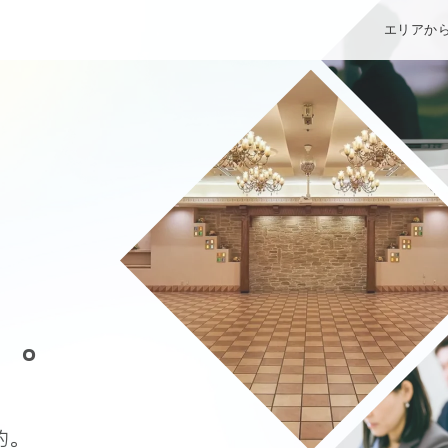
エリアか
」。
約。
約。