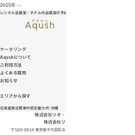
2025年
レンタル会議室・ホテル内会議室の予約サイト
ケータリング
Aqushについて
ご利用方法
よくある質問
お知らせ
エリアから探す
北海道
東北
関東
中部
近畿
九州･沖縄
株式会社リオ・コンサルティング
株式会社リオ・ホテルズ
〒100-0014 東京都千代田区永田町2-12-4赤坂山王センタービル