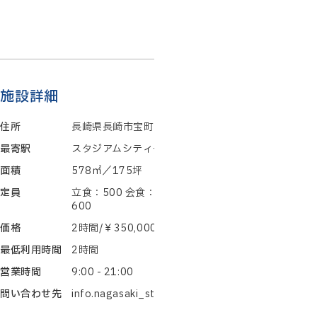
...すべて読む
ザ グローバルビュー長崎 公式サイト
https://www.rio-hotels.co.jp/nagasaki/banquet.html
施設詳細
住所
長崎県長崎市宝町2-26
最寄駅
スタジアムシティーサウス駅
面積
578㎡／175坪
定員
立食：500 会食：250 スクール：320 シアター：
600
価格
2時間/￥350,000～
最低利用時間
2時間
営業時間
9:00 - 21:00
問い合わせ先
info.nagasaki_stay@rio-hotels.co.jp