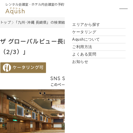
レンタル会議室・
ホテル内会議室の予約サイト
トップ
「九州･沖縄 長崎県」の検索結果
ザ グローバルビュー長崎「プレミア
エリアから探す
ケータリング
Aqushについて
ザ グローバルビュー長崎「プレミアホール
ご利用方法
（2/3）」
よくある質問
お知らせ
SNS SHARE
このページをシェアする