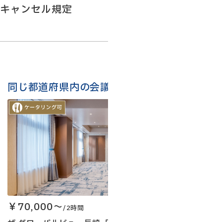
キャンセル規定
同じ都道府県内の会議室
￥70,000～
￥4
/2時間