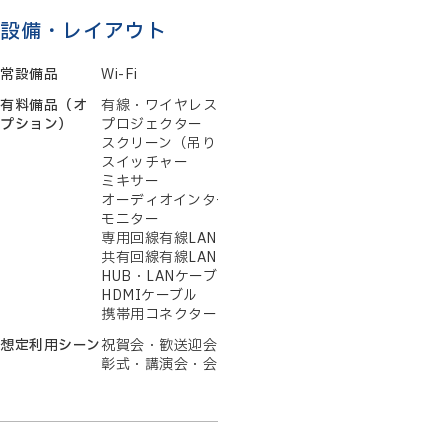
設備・レイアウト
常設備品
Wi-Fi
有料備品（オ
有線・ワイヤレス・ピンマイク
プション）
プロジェクター
スクリーン（吊り・自立式）
スイッチャー
ミキサー
オーディオインターフェイス
モニター
専用回線有線LAN
共有回線有線LAN
HUB・LANケーブル
HDMIケーブル
携帯用コネクター（Type-C、Lightning）
想定利用シーン
祝賀会・歓送迎会・忘新年会・団体会食・総会・表
彰式・講演会・会議