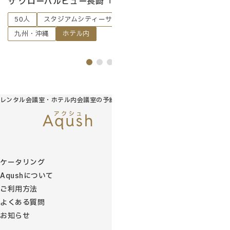
ザ グローバルビュー長崎「アンバー（全室）」
ザ
50人
スタジアムシティーサウス駅 徒歩1分
4
九州・沖縄
ホテル内
九
レンタル会議室・ホテル内会議室の予約サイト
ケータリング
Aqushについて
ご利用方法
よくある質問
お知らせ